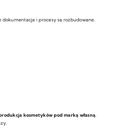
e dokumentacja i procesy są rozbudowane.
produkcja kosmetyków
pod marką własną
,
azy.