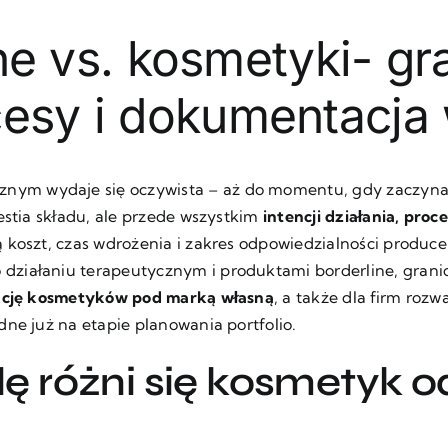
 vs. kosmetyki- gr
cesy i dokumentacja
ym wydaje się oczywista – aż do momentu, gdy zaczyna s
estia składu, ale przede wszystkim
intencji działania, pr
ą koszt, czas wdrożenia i zakres odpowiedzialności produc
ziałaniu terapeutycznym i produktami borderline, granica
cję kosmetyków pod marką własną
, a także dla firm roz
ne już na etapie planowania portfolio.
 różni się kosmetyk o