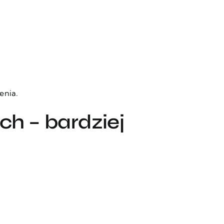
enia.
h – bardziej