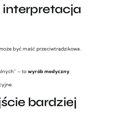
 interpretacja
 może być maść przeciwtrądzikowa.
alnych” – to
wyrób medyczny
.
cyjne.
cie bardziej