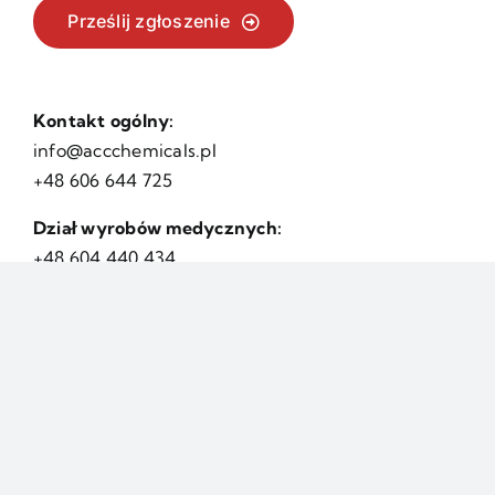
Prześlij zgłoszenie
Kontakt ogólny:
info@accchemicals.pl
+48 606 644 725
Dział wyrobów medycznych:
+48 604 440 434
Dział techniczno-legislacyjny:
+48 604 440 434
+48 606 644 725
Dział technologiczny:
+48 882 185 827
Laboratorium badawcze: